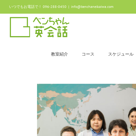
Skip
いつでもお電話で！ 096-288-0450
|
info@benchaneikaiwa.com
to
content
教室紹介
コース
スケジュール