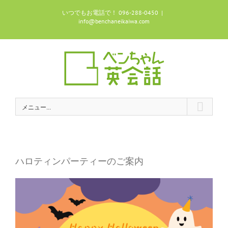
Skip
いつでもお電話で！ 096-288-0450
|
to
info@benchaneikaiwa.com
content
メニュー...
ハロティンパーティーのご案内