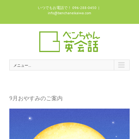
Skip
いつでもお電話で！ 096-288-0450
|
to
info@benchaneikaiwa.com
content
メニュー...
9月おやすみのご案内